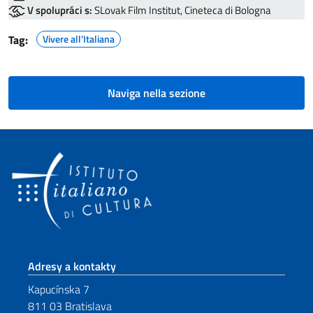
V spolupráci s:
SLovak Film Institut, Cineteca di Bologna
Tag:
Vivere all’Italiana
Naviga nella sezione
Footer section
Adresy a kontakty
Kapucínska 7
811 03 Bratislava