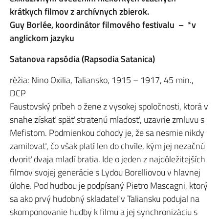
krátkych filmov z archívnych zbierok.
Guy Borlée, koordinátor filmového festivalu – *v
anglickom jazyku
Satanova rapsódia (Rapsodia Satanica)
réžia: Nino Oxilia, Taliansko, 1915 – 1917, 45 min.,
DCP
Faustovský príbeh o žene z vysokej spoločnosti, ktorá v
snahe získať späť stratenú mladosť, uzavrie zmluvu s
Mefistom. Podmienkou dohody je, že sa nesmie nikdy
zamilovať, čo však platí len do chvíle, kým jej nezačnú
dvoriť dvaja mladí bratia. Ide o jeden z najdôležitejších
filmov svojej generácie s Lydou Borelliovou v hlavnej
úlohe. Pod hudbou je podpísaný Pietro Mascagni, ktorý
sa ako prvý hudobný skladateľ v Taliansku podujal na
skomponovanie hudby k filmu a jej synchronizáciu s