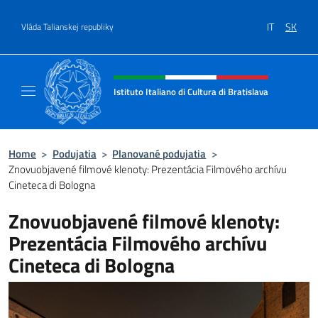
Go to content
IT
SK
Vláda Talianskej republiky
Header, social and menu of site
Istituto Italiano di Cultura di Bratislava
Sito ufficiale dell'Istituto Italiano di Cultura
Home
>
Podujatia
>
Planované podujatia
>
Znovuobjavené filmové klenoty: Prezentácia Filmového archívu
Cineteca di Bologna
Znovuobjavené filmové klenoty:
Prezentácia Filmového archívu
Cineteca di Bologna