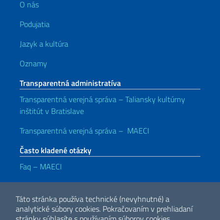
O nás
Podujatia
Jazyk a kultúra
Oznamy
Transparentná administratíva
Transparentná verejná správa – Taliansky kultúrny
inštitút v Bratislave
Transparentná verejná správa – MAECI
Často kladené otázky
Faq – MAECI
Užitočné odkazy
Táto stránka používa technické (nevyhnutné) a
Note legali
Privacy e cookie policy
Dichiarazione di accessibilità
analytické súbory cookies.
Pokračovaním v prehliadaní
stránky súhlasíte s používaním súborov cookies.