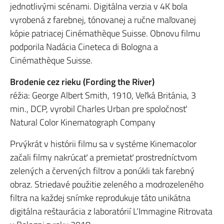
jednotlivými scénami. Digitálna verzia v 4K bola
vyrobená z farebnej, tónovanej a ručne maľovanej
kópie patriacej Cinémathèque Suisse. Obnovu filmu
podporila Nadácia Cineteca di Bologna a
Cinémathèque Suisse.
Brodenie cez rieku (Fording the River)
réžia: George Albert Smith, 1910, Veľká Británia, 3
min., DCP, vyrobil Charles Urban pre spoločnosť
Natural Color Kinematograph Company
Prvýkrát v histórii filmu sa v systéme Kinemacolor
začali filmy nakrúcať a premietať prostredníctvom
zelených a červených filtrov a ponúkli tak farebný
obraz. Striedavé použitie zeleného a modrozeleného
filtra na každej snímke reprodukuje táto unikátna
digitálna reštaurácia z laboratórií L‘Immagine Ritrovata