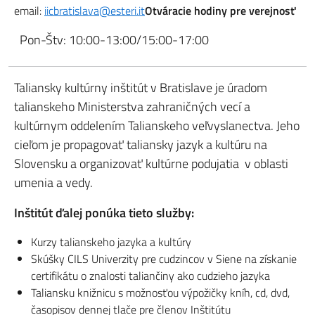
email:
iicbratislava@esteri.it
Otváracie hodiny pre verejnosť
Pon-Štv: 10:00-13:00/15:00-17:00
Taliansky kultúrny inštitút v Bratislave je úradom
talianskeho Ministerstva zahraničných vecí a
kultúrnym oddelením Talianskeho veľvyslanectva. Jeho
cieľom je propagovať taliansky jazyk a kultúru na
Slovensku a organizovať kultúrne podujatia v oblasti
umenia a vedy.
Inštitút ďalej ponúka tieto služby:
Kurzy talianskeho jazyka a kultúry
Skúšky CILS Univerzity pre cudzincov v Siene na získanie
certifikátu o znalosti taliančiny ako cudzieho jazyka
Taliansku knižnicu s možnosťou výpožičky kníh, cd, dvd,
časopisov dennej tlače pre členov Inštitútu