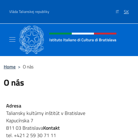
Go to content
IT
SK
Vláda Talianskej republiky
Header, social and menu of site
Istituto Italiano di Cultura di Bratislava
Sito ufficiale dell'Istituto Italiano di Cultura
Home
>
O nás
O nás
Adresa
Taliansky kultúrny inštitút v Bratislave
Kapucínska 7
811 03 Bratislava
Kontakt
tel. +421 2 59 30 71 11