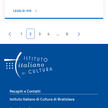
LEGGI DI PIÙ
Paginazione
Pagina precedente
Pagina succesi
1
2
3
4
…
6
Sezione footer
Recapiti e Contatti
Istituto Italiano di Cultura di Bratislava