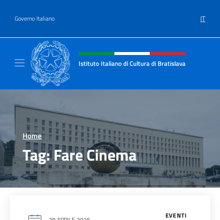
Salta al contenuto
IT
Governo Italiano
Intestazione sito, social e menù
Istituto Italiano di Cultura di Bratislava
Sito ufficiale dell'Istituto Italiano di Cultura
Home
>
Tag:
Fare Cinema
EVENTI
28 APRILE 2026