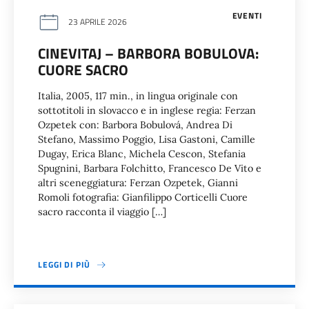
EVENTI
23 APRILE 2026
CINEVITAJ – BARBORA BOBULOVA:
CUORE SACRO
Italia, 2005, 117 min., in lingua originale con
sottotitoli in slovacco e in inglese regia: Ferzan
Ozpetek con: Barbora Bobulová, Andrea Di
Stefano, Massimo Poggio, Lisa Gastoni, Camille
Dugay, Erica Blanc, Michela Cescon, Stefania
Spugnini, Barbara Folchitto, Francesco De Vito e
altri sceneggiatura: Ferzan Ozpetek, Gianni
Romoli fotografia: Gianfilippo Corticelli Cuore
sacro racconta il viaggio […]
LEGGI DI PIÙ