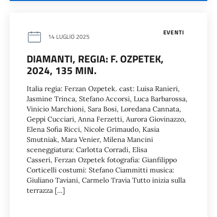
EVENTI
14 LUGLIO 2025
DIAMANTI, REGIA: F. OZPETEK,
2024, 135 MIN.
Italia regia: Ferzan Ozpetek. cast: Luisa Ranieri,
Jasmine Trinca, Stefano Accorsi, Luca Barbarossa,
Vinicio Marchioni, Sara Bosi, Loredana Cannata,
Geppi Cucciari, Anna Ferzetti, Aurora Giovinazzo,
Elena Sofia Ricci, Nicole Grimaudo, Kasia
Smutniak, Mara Venier, Milena Mancini
sceneggiatura: Carlotta Corradi, Elisa
Casseri, Ferzan Ozpetek fotografia: Gianfilippo
Corticelli costumi: Stefano Ciammitti musica:
Giuliano Taviani, Carmelo Travia Tutto inizia sulla
terrazza […]