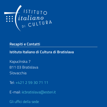
Sezione footer
Recapiti e Contatti
Istituto Italiano di Cultura di Bratislava
Kapucínska 7
811 03 Bratislava
Slovacchia
Tel:
+421 2 59 30 71 11
E-mail:
iicbratislava@esteri.it
Gli uffici della sede