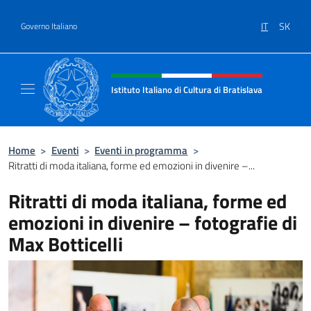
Salta al contenuto
IT
SK
Governo Italiano
Intestazione sito, social e menù
Istituto Italiano di Cultura di Bratislava
Sito ufficiale dell'Istituto Italiano di Cultura
Home
>
Eventi
>
Eventi in programma
>
Ritratti di moda italiana, forme ed emozioni in divenire –...
Ritratti di moda italiana, forme ed
emozioni in divenire – fotografie di
Max Botticelli