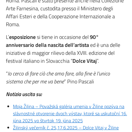
Roma. Pascali è stato presente anche nella Collezione
Arte Farnesina, custodita presso il Ministero degli
Affari Esteri e della Cooperazione Internazionale a
Roma.
L’
esposizione
si tiene in occasione del
90°
anniversario della nascita dell’artista
ed è una delle
iniziative di maggior rilievo della XVIII. edizione del
festival italiano in Slovacchia “
Dolce Vitaj
”.
“
Io cerco di fare ciò che amo fare, alla fine è l’unico
sistema che per me va bene
” Pino Pascali
Notizia uscita su:
Moja Žilina – Považská galéria umenia v Žiline pozýva na
slávnostné otvorenie dvoch výstav, ktoré sa uskutoční 16.
júna 2025 vo štvrtok 19. júna 2025
Žilinský večerník č. 25,17.6.2025 – Dolce Vitaj v Žiline