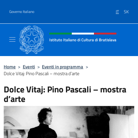
Salta al contenuto
IT
SK
Governo Italiano
Intestazione sito, social e menù
Istituto Italiano di Cultura di Bratislava
Sito ufficiale dell'Istituto Italiano di Cultura
Home
>
Eventi
>
Eventi in programma
>
Dolce Vitaj: Pino Pascali – mostra d’arte
Dolce Vitaj: Pino Pascali – mostra
d’arte