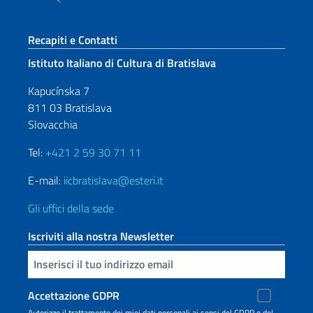
Sezione footer
Recapiti e Contatti
Istituto Italiano di Cultura di Bratislava
Kapucínska 7
811 03 Bratislava
Slovacchia
Tel:
+421 2 59 30 71 11
E-mail:
iicbratislava@esteri.it
Gli uffici della sede
Iscriviti alla nostra Newsletter
Inserisci la tua email
Accettazione GDPR
Autorizzo il trattamento dei miei dati personali ai sensi del GDPR e del