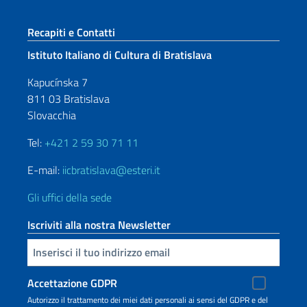
Sezione footer
Recapiti e Contatti
Istituto Italiano di Cultura di Bratislava
Kapucínska 7
811 03 Bratislava
Slovacchia
Tel:
+421 2 59 30 71 11
E-mail:
iicbratislava@esteri.it
Gli uffici della sede
Iscriviti alla nostra Newsletter
Inserisci la tua email
Accettazione GDPR
Autorizzo il trattamento dei miei dati personali ai sensi del GDPR e del