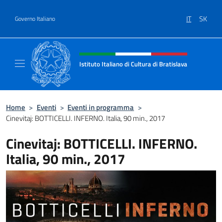
Salta al contenuto
IT
SK
Governo Italiano
Intestazione sito, social e menù
Istituto Italiano di Cultura di Bratislava
Sito ufficiale dell'Istituto Italiano di Cultura
Home
>
Eventi
>
Eventi in programma
>
Cinevitaj: BOTTICELLI. INFERNO. Italia, 90 min., 2017
Cinevitaj: BOTTICELLI. INFERNO.
Italia, 90 min., 2017