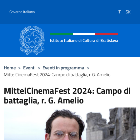
Salta al contenuto
IT
SK
Governo Italiano
Intestazione sito, social e menù
Istituto Italiano di Cultura di Bratislava
Sito ufficiale dell'Istituto Italiano di Cultura
Home
>
Eventi
>
Eventi in programma
>
MittelCinemaFest 2024: Campo di battaglia, r. G. Amelio
MittelCinemaFest 2024: Campo di
battaglia, r. G. Amelio