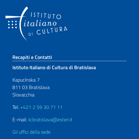
Sezione footer
Recapiti e Contatti
Istituto Italiano di Cultura di Bratislava
Kapucínska 7
811 03 Bratislava
Slovacchia
Tel:
+421 2 59 30 71 11
E-mail:
iicbratislava@esteri.it
Gli uffici della sede