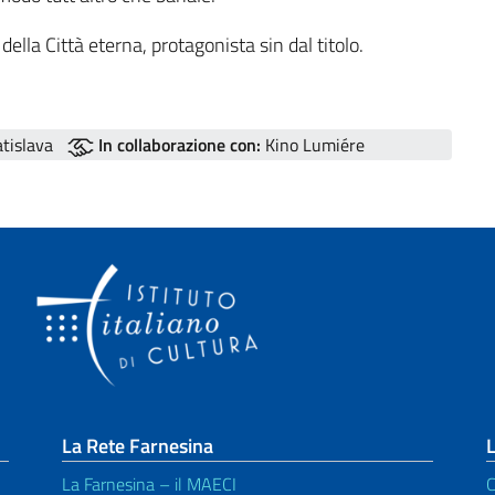
ella Città eterna, protagonista sin dal titolo.
atislava
In collaborazione con:
Kino Lumiére
La Rete Farnesina
L
La Farnesina – il MAECI
C