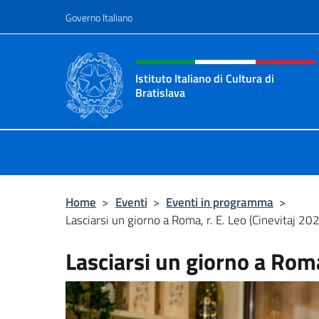
Salta al contenuto
Governo Italiano
Intestazione sito, social 
Istituto Italiano di Cultura di
Bratislava
Sito ufficiale dell'Istituto Italiano d
Home
>
Eventi
>
Eventi in programma
>
Lasciarsi un giorno a Roma, r. E. Leo (Cinevitaj 20
Lasciarsi un giorno a Roma