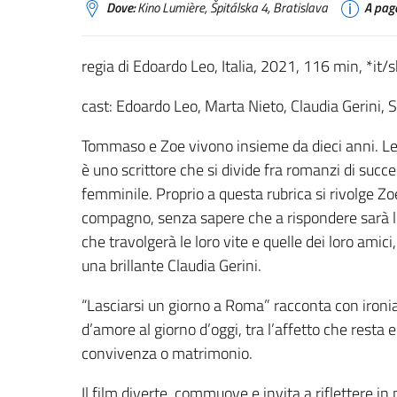
Dove:
Kino Lumière, Špitálska 4, Bratislava
A pag
regia di Edoardo Leo, Italia, 2021, 116 min, *it/
cast: Edoardo Leo, Marta Nieto, Claudia Gerini, 
Tommaso e Zoe vivono insieme da dieci anni. Lei
è uno scrittore che si divide fra romanzi di succe
femminile. Proprio a questa rubrica si rivolge Zo
compagno, senza sapere che a rispondere sarà lo
che travolgerà le loro vite e quelle dei loro amici
una brillante Claudia Gerini.
“Lasciarsi un giorno a Roma” racconta con ironia e
d’amore al giorno d’oggi, tra l’affetto che resta e 
convivenza o matrimonio.
Il film diverte, commuove e invita a riflettere in