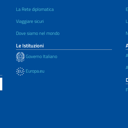
La Rete diplomatica
E
Viaggiare sicuri
L
Dove siamo nel mondo
N
Le Istituzioni
A
Governo Italiano
A
Europa.eu
F