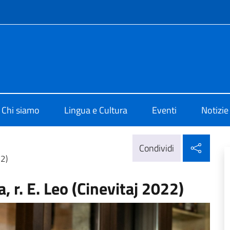
e menù
i Cultura di Bratislava
Chi siamo
Lingua e Cultura
Eventi
Notizie
Condi
Condividi
22)
, r. E. Leo (Cinevitaj 2022)