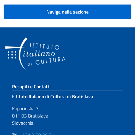
Naviga nella sezione
Sezione footer
Recapiti e Contatti
Istituto Italiano di Cultura di Bratislava
Kapucínska 7
811 03 Bratislava
Slovacchia