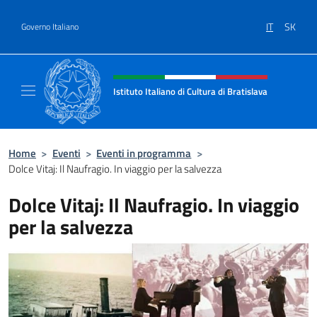
Salta al contenuto
IT
SK
Governo Italiano
Intestazione sito, social e menù
Istituto Italiano di Cultura di Bratislava
Sito ufficiale dell'Istituto Italiano di Cultura
Home
>
Eventi
>
Eventi in programma
>
Dolce Vitaj: Il Naufragio. In viaggio per la salvezza
Dolce Vitaj: Il Naufragio. In viaggio
per la salvezza