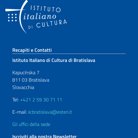
Sezione footer
Recapiti e Contatti
Istituto Italiano di Cultura di Bratislava
Kapucínska 7
811 03 Bratislava
Slovacchia
Tel:
+421 2 59 30 71 11
E-mail:
iicbratislava@esteri.it
Gli uffici della sede
Iscriviti alla nostra Newsletter