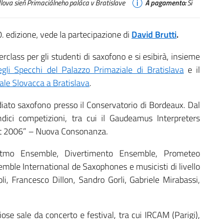
lova sieň Primaciálneho paláca v Bratislave
A pagamento:
Si
0. edizione, vede la partecipazione di
David Brutti
.
erclass per gli studenti di saxofono e si esibirà, insieme
egli Specchi del Palazzo Primaziale di Bratislava
e il
ale Slovacca a Bratislava
.
diato saxofono presso il Conservatorio di Bordeaux. Dal
ici competizioni, tra cui il Gaudeamus Interpreters
t 2006” – Nuova Consonanza.
goritmo Ensemble, Divertimento Ensemble, Prometeo
le International de Saxophones e musicisti di livello
, Francesco Dillon, Sandro Gorli, Gabriele Mirabassi,
iose sale da concerto e festival, tra cui IRCAM (Parigi),