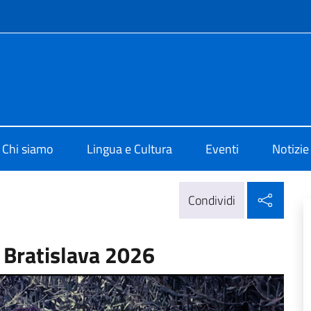
e menù
i Cultura di Bratislava
Chi siamo
Lingua e Cultura
Eventi
Notizie
Condi
Condividi
 Bratislava 2026