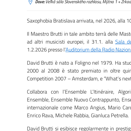
Dove:
Veľká sála Slovenského rozhlasu, Mýtna 1 + Zrkad
Saxophobia Bratislava arrivata, nel 2026, alla 1
Il Maestro Brutti in tale ambito terrà delle Mast
ad altri musicisti europei, il 31.1. alla
Sala d
1.2.2026 presso l’
Auditorium della Radio Nazion
David Brutti è nato a Foligno nel 1979. Ha stu
2000 al 2008 è stato premiato in oltre quind
Competition 2007 – Amsterdam, e “What’s nex
Collabora con l’Ensemble L’Itinéraire, Al
Ensemble, Ensemble Nuovo Contrappunto, Ensemb
internazionale come Marco Angius, Mario Caroli
Enrico Rava, Michele Rabbia, Gianluca Petrella.
David Brutti si esibisce regolarmente in prestig