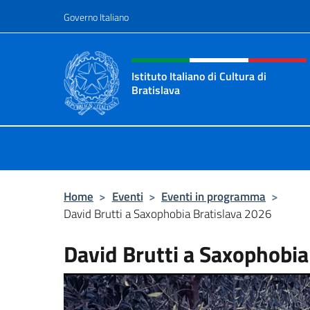
Salta al contenuto
Governo Italiano
Intestazione sito, social 
Istituto Italiano di Cultura di
Bratislava
Sito ufficiale dell'Istituto Italiano d
Home
>
Eventi
>
Eventi in programma
>
David Brutti a Saxophobia Bratislava 2026
David Brutti a Saxophobia