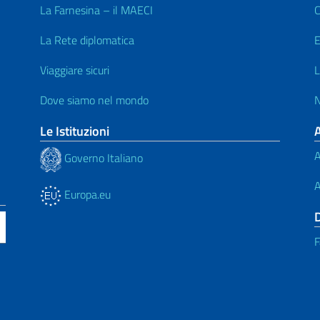
La Farnesina – il MAECI
C
La Rete diplomatica
E
Viaggiare sicuri
L
Dove siamo nel mondo
N
Le Istituzioni
A
Governo Italiano
A
Europa.eu
F